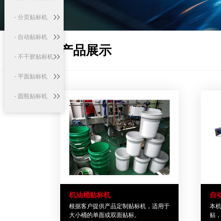
- 分页贴标机
- 自动贴标机
产品展示
- 不干胶贴标机
- 平面贴标机
- 圆瓶贴标机
- 口服液贴标机
生产线系列
- 自动液体灌装
生产线
- 口服液灌装贴
机油桶贴标机
自
标生产线
- 精油灌装贴标
根据客户提供产品定制贴标机，适用于
本
大小桶的单面或双面贴标。
贴
生产线
定制机系列