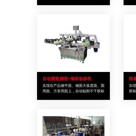
等
旋盖机系列
贴商标机器系
列
- 膏体贴商标机
器
- 液体贴商标机
器
- 自动贴商标机
器
封口机系列
自动圆瓶侧面+颈标贴标机
纸
封尾机系列
实现在产品侧平面、侧面大弧度面、圆
实
周面、方形周面上，自动贴附不干胶标
胶
签； 提高产品贴标、贴膜的贴附效
化
口罩机
率，贴附位置准确、质量好、稳定性高
胶带封口机
喷码机系列