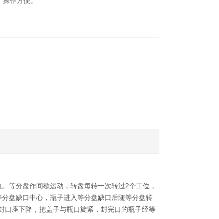
，操作方便。
瓶。等分盘作间歇运动，转盘每转一次转过2个工位，
等分盘缺口中心，瓶子进入等分盘缺口后随等分盘转
封口座下降，把盖子与瓶口旋紧，封完口的瓶子经等