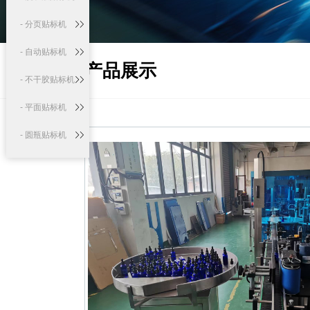
- 分页贴标机
- 自动贴标机
产品展示
- 不干胶贴标机
- 平面贴标机
- 圆瓶贴标机
- 口服液贴标机
生产线系列
- 自动液体灌装
生产线
- 口服液灌装贴
标生产线
- 精油灌装贴标
生产线
定制机系列