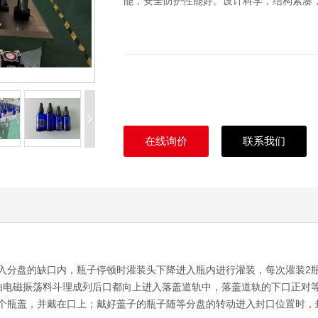
能，安全防护性能好。设计科学，结构紧凑
在线询价
联系我们
入分盘的缺口内，瓶子停顿时灌装头下降进入瓶内进行灌装，每次灌装2
由电磁振荡料斗理成列后口都向上进入落盖道轨中，落盖道轨的下口正对
个瓶盖，并戴在口上；戴好盖子的瓶子随等分盘的转动进入封口位置时，