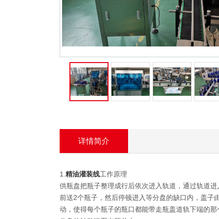
旋盖机系列
贴商标机器系
列
- 膏体贴商标机
器
- 液体贴商标机
器
- 自动贴商标机
器
封口机系列
封尾机系列
详情简介
口罩机
1.
精油灌装线
工作原理
胶带封口机
供瓶盘把瓶子整理成行后依次进入轨道，通过轨道进
前送2个瓶子，然后停顿进入等分盘的缺口内，盖子
喷码机系列
动，使得每个瓶子的瓶口都能带走瓶盖道轨下端的那