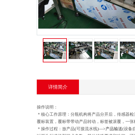
旋盖机系列
贴商标机器系
列
- 膏体贴商标机
器
- 液体贴商标机
器
- 自动贴商标机
器
封口机系列
封尾机系列
详情简介
口罩机
操作说明：
胶带封口机
＊核心工作原理：分瓶机构将产品分开后，传感器检
覆标装置，覆标带带动产品转动，标签被滚覆，一张
喷码机系列
＊操作过程：放产品
(
可接流水线
)
—>产品输送
(
设备