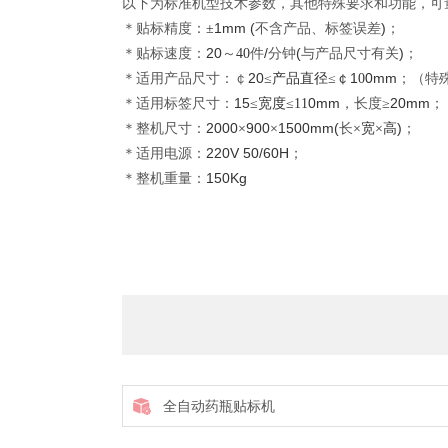
以下为标准机型技术参数，其他特殊要求和功能，可
1mm (
)
＊贴标精度：
±
不含产品、标签误差
；
20
/
(
)
＊贴标速度：
～
40
件
分钟
与产品尺寸有关
；
20
1
0mm
＊适用产品尺寸：￠
≤产品直径≤￠
0
；（特
15
0mm
20mm
＊适用标签尺寸：
≤宽度≤
11
，长度
≥
；
2000
900
1500mm(
)
＊整机尺寸：
×
×
长
×宽×高
；
220V 50/60H
＊适用电源：
；
150Kg
＊整机重量：