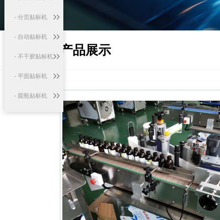
- 分页贴标机
- 自动贴标机
产品展示
- 不干胶贴标机
- 平面贴标机
- 圆瓶贴标机
- 口服液贴标机
生产线系列
- 自动液体灌装
生产线
- 口服液灌装贴
标生产线
- 精油灌装贴标
生产线
定制机系列