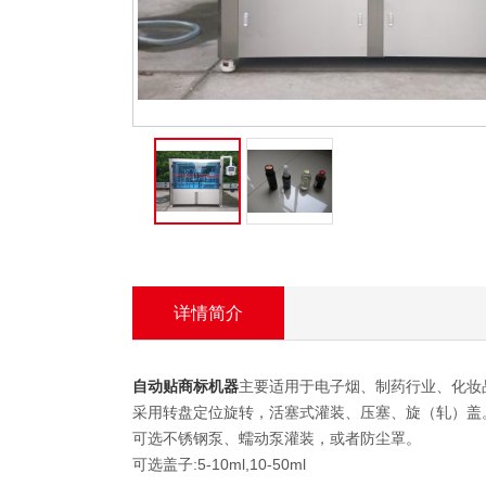
旋盖机系列
贴商标机器系
列
- 膏体贴商标机
器
- 液体贴商标机
器
- 自动贴商标机
器
封口机系列
封尾机系列
详情简介
口罩机
自动贴商标机器
主要适用于电子烟、制药行业、化妆
胶带封口机
采用转盘定位旋转，活塞式灌装、压塞、旋（轧）盖
可选不锈钢泵、蠕动泵灌装，或者防尘罩。
喷码机系列
可选盖子:5-10ml,10-50ml