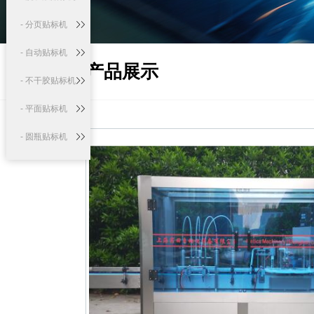
- 分页贴标机
- 自动贴标机
产品展示
- 不干胶贴标机
- 平面贴标机
- 圆瓶贴标机
- 口服液贴标机
生产线系列
- 自动液体灌装
生产线
- 口服液灌装贴
标生产线
- 精油灌装贴标
生产线
定制机系列