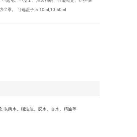
。不起泡、不溢出、灌装精确、性能稳定、维护保
 可选盖子:5-10ml,10-50ml
，如眼药水、烟油瓶、胶水、香水、精油等