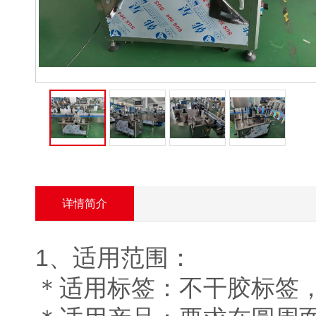
旋盖机系列
贴商标机器系
列
- 膏体贴商标机
器
- 液体贴商标机
器
- 自动贴商标机
器
封口机系列
封尾机系列
详情简介
口罩机
1、适用范围：
胶带封口机
＊适用标签：不干胶标签
喷码机系列