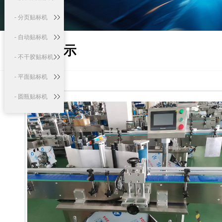
- 分页贴标机
- 自动贴标机
产品展示
- 不干胶贴标机
- 平面贴标机
- 圆瓶贴标机
- 口服液贴标机
生产线系列
- 自动液体灌装
生产线
- 口服液灌装贴
标生产线
- 精油灌装贴标
生产线
定制机系列